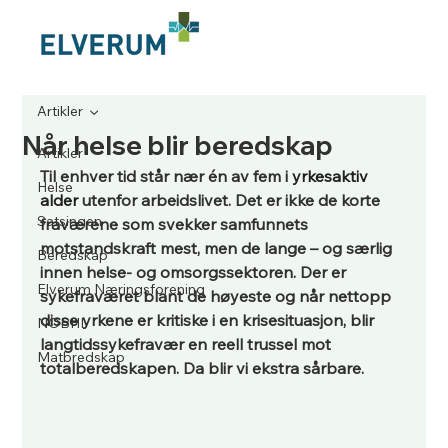
Artikler
Når helse blir beredskap
Artikler
Til enhver tid står nær én av fem i 
yrkesaktiv 
Helse
alder
 utenfor arbeidslivet. Det er ikke de korte 
Satsingen
fraværene som svekker samfunnets 
motstandskraft mest, men de lange – og særlig 
Beredskap
innen helse- og omsorgssektoren. Der er 
Elverum Næringsforening
sykefraværet blant de høyeste og når nettopp 
disse yrkene er kritiske i en krisesituasjon, blir 
NOBHI
langtidssykefravær en reell trussel mot 
Matbredskap
totalberedskapen. Da blir vi ekstra sårbare.