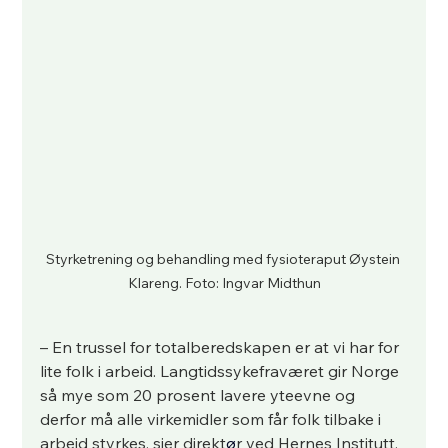
Styrketrening og behandling med fysioteraput Øystein 
Klareng. Foto: Ingvar Midthun
– En trussel for totalberedskapen er at vi har for 
lite folk i arbeid. Langtidssykefraværet gir Norge 
så mye som 20 prosent lavere yteevne og 
derfor må alle virkemidler som får folk tilbake i 
arbeid styrkes, sier direkt
ø
r ved Hernes Institutt, 