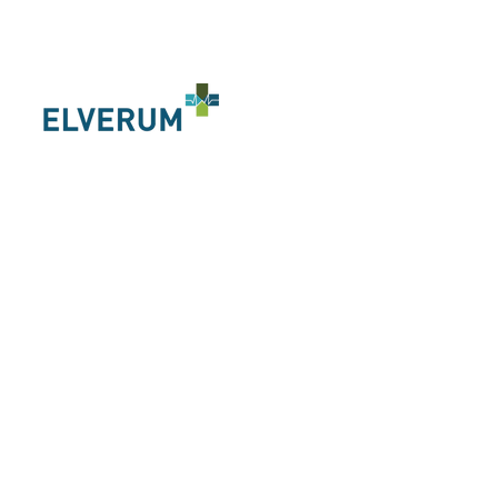
"De små grønne", mikrogrønt er
matberedskap