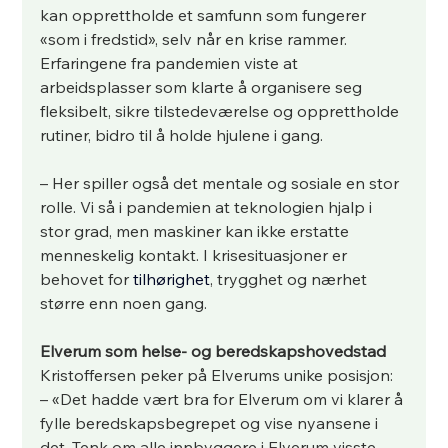
kan opprettholde et samfunn som fungerer 
«som i fredstid», selv når en krise rammer. 
Erfaringene fra pandemien viste at 
arbeidsplasser som klarte å organisere seg 
fleksibelt, sikre tilstedeværelse og opprettholde 
rutiner, bidro til å holde hjulene i gang.
– Her spiller også det mentale og sosiale en stor 
rolle. Vi så i pandemien at teknologien hjalp i 
stor grad, men maskiner kan ikke erstatte 
menneskelig kontakt. I krisesituasjoner er 
behovet for 
tilhørighet
, trygghet og nærhet 
større enn noen gang.
Elverum som helse- og beredskapshovedstad
Kristoffersen peker på Elverums unike posisjon: 
– «Det hadde vært bra for Elverum om vi klarer å 
fylle beredskapsbegrepet og vise nyansene i 
det. Tenk om alle innbyggere i Elverum visste 