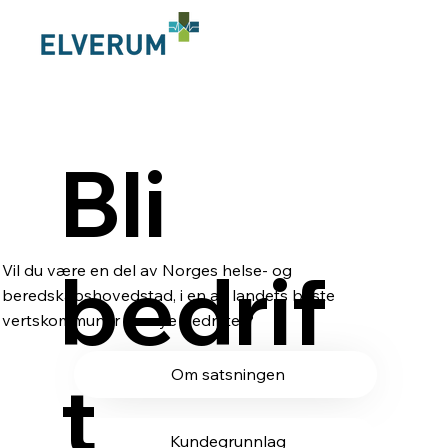
Bli
bedrif
Vil du være en del av Norges helse- og
beredskapshovedstad, i en av landets beste
vertskommuner for nye bedrifter?
t
Om satsningen
Kundegrunnlag