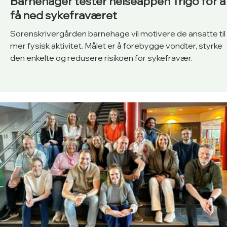
Barnehager tester helseappen Trigo for å
få ned sykefraværet
Sorenskrivergården barnehage vil motivere de ansatte til
mer fysisk aktivitet. Målet er å forebygge vondter, styrke
den enkelte og redusere risikoen for sykefravær.