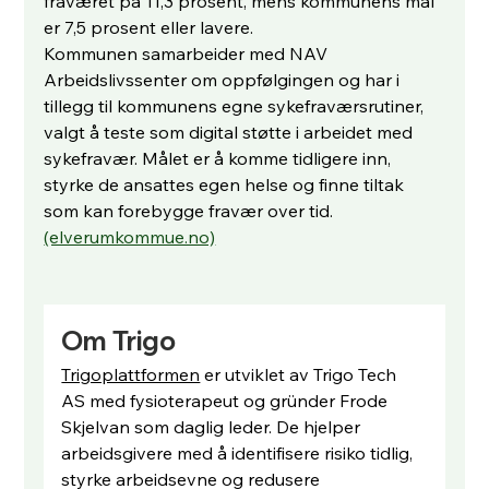
fraværet på 11,3 prosent, mens kommunens mål 
er 7,5 prosent eller lavere.
Kommunen samarbeider med NAV 
Arbeidslivssenter om oppfølgingen og har i 
tillegg til kommunens egne sykefraværsrutiner, 
valgt å teste som digital støtte i arbeidet med 
sykefravær. Målet er å komme tidligere inn, 
styrke de ansattes egen helse og finne tiltak 
som kan forebygge fravær over tid.
(elverumkommue.no)
Om Trigo
Trigoplattformen
 er utviklet av Trigo Tech 
AS med fysioterapeut og gründer Frode 
Skjelvan som daglig leder. De hjelper 
arbeidsgivere med å identifisere risiko tidlig, 
styrke arbeidsevne og redusere 