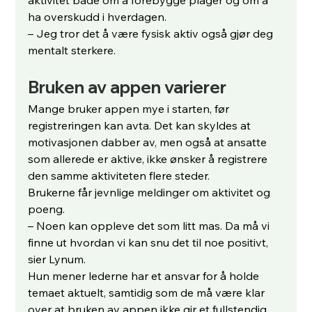
aktivitet både om å forebygge plager og om å 
ha overskudd i hverdagen.
– Jeg tror det å være fysisk aktiv også gjør deg 
mentalt sterkere.
Bruken av appen varierer
Mange bruker appen mye i starten, før 
registreringen kan avta. Det kan skyldes at 
motivasjonen dabber av, men også at ansatte 
som allerede er aktive, ikke ønsker å registrere 
den samme aktiviteten flere steder.
Brukerne får jevnlige meldinger om aktivitet og 
poeng.
– Noen kan oppleve det som litt mas. Da må vi 
finne ut hvordan vi kan snu det til noe positivt, 
sier Lynum.
Hun mener lederne har et ansvar for å holde 
temaet aktuelt, samtidig som de må være klar 
over at bruken av appen ikke gir et fullstendig 