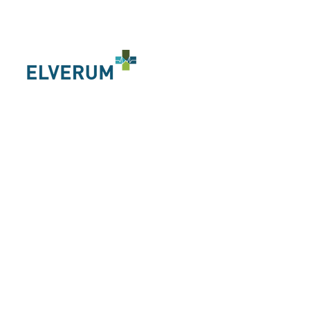
FASiA bygger helse i Elverum