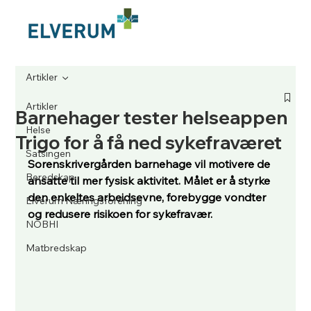
Artikler
Artikler
Barnehager tester helseappen
Helse
Trigo for å få ned sykefraværet
Satsingen
Sorenskrivergården barnehage vil motivere de 
Beredskap
ansatte til mer fysisk aktivitet. Målet er å styrke 
den enkeltes arbeidsevne, forebygge vondter 
Elverum Næringsforening
og redusere risikoen for sykefravær.
NOBHI
Matbredskap