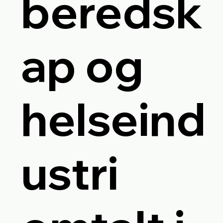
beredsk
ap og
helseind
ustri