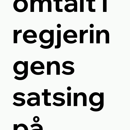
omtalt i
regjerin
gens
satsing
på