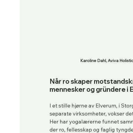
Karoline Dahl, Aviva Holisti
Når ro s
kaper motstandskr
mennesker og gründere i 
I et stille hjørne av Elverum, i St
separate virksomheter, vokser det 
Her har yogalærerne funnet sammen
der ro, fellesskap og faglig tyngd