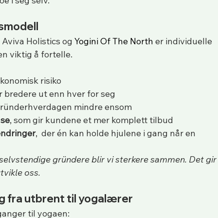
e i seg selv.
gsmodell
Aviva Holistics og 
Yogini Of The North
 er individuelle 
 viktig å fortelle.
økonomisk risiko
r bredere ut enn hver for seg
 gründerhverdagen mindre ensom
se
, som gir kundene et mer komplett tilbud
endringer
,  der én kan holde hjulene i gang når en 
elvstendige gründere blir vi sterkere sammen. Det gir
tvikle oss.
og fra utbrent til yogalærer
ganger til yogaen: