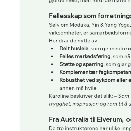
gjorde mest, men fordi de møtte no
Fellesskap som forretnin
Selv om Modaka, Yin & Yang Yoga, 
virksomheter, er samarbeidsformen
Her drar de nytte av:
Delt husleie
, som gir mindre 
Felles markedsføring
, som nå
Støtte og sparring
, som gjør
Komplementær fagkompetan
Robusthet ved sykdom eller 
annen må hvile
Karoline beskriver det slik: – 
Som s
trygghet, inspirasjon og rom til å u
Fra Australia til Elverum,  
De tre instruktørene har ulike inn