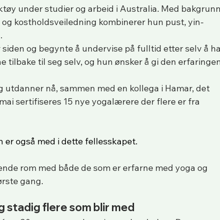
ktøy under studier og arbeid i Australia. Med bakgrunn
ng og kostholdsveiledning kombinerer hun pust, yin-
.
r siden og begynte å undervise på fulltid etter selv å ha
 tilbake til seg selv, og hun ønsker å gi den erfaringen
 og utdanner nå, sammen med en kollega i Hamar, det 
 mai sertifiseres 15 nye yogalærere der flere er fra 
h er også med i dette fellesskapet.
rende rom med både de som er erfarne med yoga og 
ørste gang.
og stadig flere som blir med