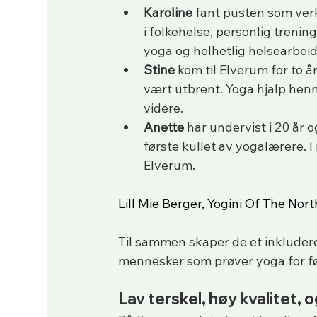
Karoline
 fant pusten som ver
i folkehelse, personlig treni
yoga og helhetlig helsearbeid
Stine
 kom til Elverum for to å
vært utbrent. Yoga hjalp henne
videre.
Anette
 har undervist i 20 år
første kullet av yogalærere. I
Elverum.
Lill Mie Berger, Yogini Of The Nort
Til sammen skaper de et inklude
mennesker som prøver yoga for f
Lav terskel, høy kvalitet, 