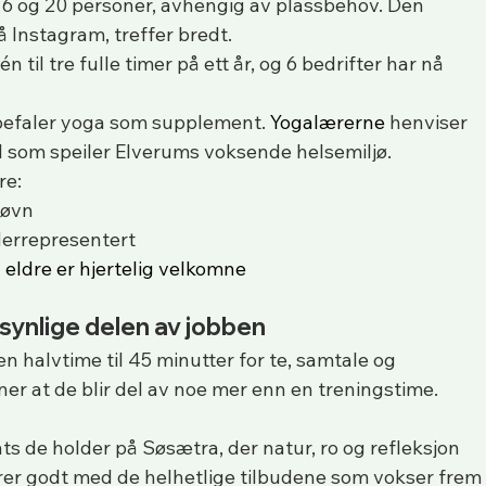
 16 og 20 personer, avhengig av plassbehov. Den 
å Instagram, treffer bredt.
til tre fulle timer på ett år, og 6 bedrifter har nå 
nbefaler yoga som supplement. 
Yogalærerne
 henviser 
l som speiler Elverums voksende helsemiljø.
re:
søvn
derrepresentert
g eldre er hjertelig velkomne
usynlige delen av jobben
 en halvtime til 45 minutter for te, samtale og 
er at de blir del av noe mer enn en treningstime.
ats de holder på Søsætra, der natur, ro og refleksjon 
rer godt med de helhetlige tilbudene som vokser frem