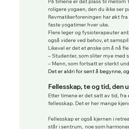
På timene er det plass til mellom
roligere yogaen, den du ikke ser p
Revmatikerforeningen har økt fra én 
faste yogatimer hver uke.
Flere leger og fysioterapeuter a
også videre ved behov, et samspil
Likevel er det et ønske om å nå fle
– Studenter, som sliter mye med 
– Menn, som fortsatt er sterkt un
Det er aldri for sent å begynne, o
Fellesskap, te og tid, den 
Etter timene er det satt av tid, fra
fellesskap. Det er her mange kjenn
Fellesskap er også kjernen i retre
står i sentrum,  noe som harmone