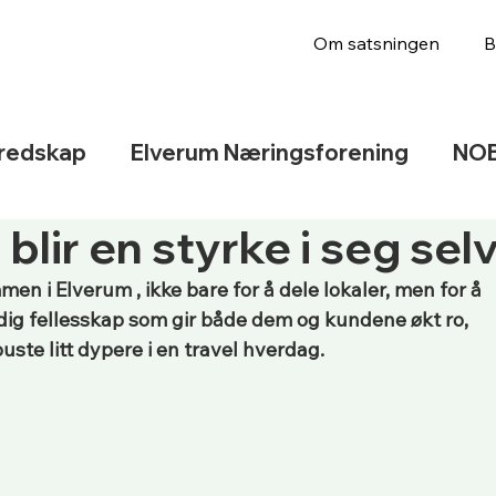
Om satsningen
B
redskap
Elverum Næringsforening
NOB
blir en styrke i seg sel
n i Elverum , ikke bare for å dele lokaler, men for å 
dig fellesskap som gir både dem og kundene økt ro, 
uste litt dypere i en travel hverdag.